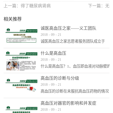
上一篇：
得了糖尿病肾病
下一篇：无
可不是
相关推荐
诚医高血压之家——义工团队
2018
-
09
-
21
诚医高血压之家志愿者服务团队成立于
2014年。自成立以来，我们一直发挥我们
的优势，帮助解决弱势人口的具体困难，
什么是高血压
为社会分担解决。帮助对象为店内外病
2018
-
09
-
21
人、残疾人、无助老人和遇到困难的其他
什么是高血压？1、血压即血液对动脉壁的
人。
压力，它的高低通常取决于三个因素：一
是心脏泵血能力；二是身体内的血量；三
高血压的诊断与分级
是血管直径、弹性。2、正常血压收缩压
2018
-
09
-
21
（高压）3、高血压患者可能完全没有任何
高血压的诊断在未服抗高血压药物的情况
症状（即使血压很高时），有时出现以下
下，经过至少3次不同日血压测量均达到收
症状：头晕、头痛、视觉模糊、胸痛、夜
缩压≥1400mmHg和（或）舒张压
高血压对器官的影响和并发症
尿频繁、眼花、耳鸣、失眠、记忆力减
≥90mmHg，可诊断为高血压
2018
-
09
-
21
退、烦躁、易怒、性格改变。