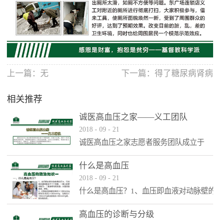
上一篇：无
下一篇：
得了糖尿病肾病
可不是
相关推荐
诚医高血压之家——义工团队
2018
-
09
-
21
诚医高血压之家志愿者服务团队成立于
2014年。自成立以来，我们一直发挥我们
的优势，帮助解决弱势人口的具体困难，
什么是高血压
为社会分担解决。帮助对象为店内外病
2018
-
09
-
21
人、残疾人、无助老人和遇到困难的其他
什么是高血压？1、血压即血液对动脉壁的
人。
压力，它的高低通常取决于三个因素：一
是心脏泵血能力；二是身体内的血量；三
高血压的诊断与分级