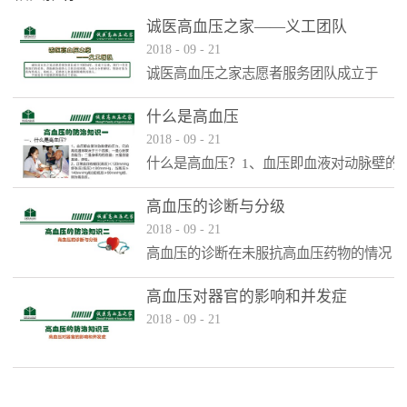
诚医高血压之家——义工团队
2018
-
09
-
21
诚医高血压之家志愿者服务团队成立于
2014年。自成立以来，我们一直发挥我们
的优势，帮助解决弱势人口的具体困难，
什么是高血压
为社会分担解决。帮助对象为店内外病
2018
-
09
-
21
人、残疾人、无助老人和遇到困难的其他
什么是高血压？1、血压即血液对动脉壁的
人。
压力，它的高低通常取决于三个因素：一
是心脏泵血能力；二是身体内的血量；三
高血压的诊断与分级
是血管直径、弹性。2、正常血压收缩压
2018
-
09
-
21
（高压）3、高血压患者可能完全没有任何
高血压的诊断在未服抗高血压药物的情况
症状（即使血压很高时），有时出现以下
下，经过至少3次不同日血压测量均达到收
症状：头晕、头痛、视觉模糊、胸痛、夜
缩压≥1400mmHg和（或）舒张压
高血压对器官的影响和并发症
尿频繁、眼花、耳鸣、失眠、记忆力减
≥90mmHg，可诊断为高血压
2018
-
09
-
21
退、烦躁、易怒、性格改变。