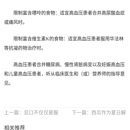
限制富含嘌呤的食物：适宜高血压患者合并高尿酸血症
或痛风时。
限制富含维生素K的食物：适宜高血压患者服用华法林
等抗凝药物治疗时。
高血压患者合并糖尿病、慢性肾脏病变以及妊娠高血压
和儿童高血压患者，听从临床医生和（或）营养师的指导意
见。
上一篇：
忌口不仅仅是服
下一篇：
西瓜作为夏日解
用中药
暑圣品
相关推荐