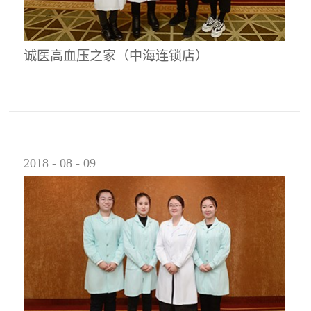
诚医高血压之家（中海连锁店）
2018
-
08
-
09